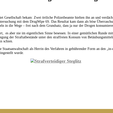
tet Gesellschaft bekam: Zwei örtliche Polizeibeamte hielten ihn an und verdäc
Untersuchung mit dem DrugWipe 6S. Das Resultat kam dann als böse Überraschung
ln in die Wege – frei nach dem Grundsatz, dass ja nur der Drogen konsumieren 
t, es aber nie im eigentlichen Sinne besessen. In einer gemütlichen Runde m
ung der Straftatbestände unter den straffreien Konsum von Betäubungsmitteln un
n schien.
e Staatsanwaltschaft als Herrin des Verfahren in gebührender Form an den „in-d
ngestellt wurde.