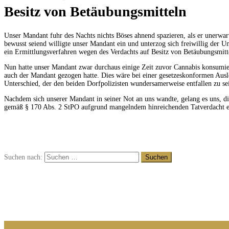
Besitz von Betäubungsmitteln
Unser Mandant fuhr des Nachts nichts Böses ahnend spazieren, als er unerwar
bewusst seiend willigte unser Mandant ein und unterzog sich freiwillig der 
ein Ermittlungsverfahren wegen des Verdachts auf Besitz von Betäubungsmitte
Nun hatte unser Mandant zwar durchaus einige Zeit zuvor Cannabis konsumier
auch der Mandant gezogen hatte. Dies wäre bei einer gesetzeskonformen Ausleg
Unterschied, der den beiden Dorfpolizisten wundersamerweise entfallen zu sei
Nachdem sich unserer Mandant in seiner Not an uns wandte, gelang es uns, di
gemäß § 170 Abs. 2 StPO aufgrund mangelndem hinreichenden Tatverdacht ei
Suchen nach: