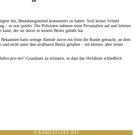
htigten ihn, Betäubungsmittel konsumiert zu haben. Sich keiner Schuld
 – es war positiv. Die Polizisten nahmen seine Personalien auf und leiteten
kann, der sie davor in seinem Besitz gehabt hat.
it Bekannten hatte wenige Abende zuvor ein Joint die Runde gemacht, an dem
d nicht unter den strafbaren Besitz gefallen – ein kleiner, aber feiner
ubio-pro-reo“-Grundsatz zu erinnern, so dass das Verfahren schließlich
© KANZLEI LUFT 2017