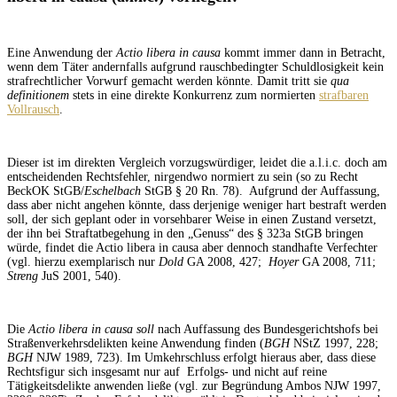
Eine Anwendung der
Actio libera in causa
kommt immer dann in Betracht,
wenn dem Täter andernfalls aufgrund rauschbedingter Schuldlosigkeit kein
strafrechtlicher Vorwurf gemacht werden könnte. Damit tritt sie
qua
definitionem
stets in eine direkte Konkurrenz zum normierten
strafbaren
Vollrausch
.
Dieser ist im direkten Vergleich vorzugswürdiger, leidet die a.l.i.c. doch am
entscheidenden Rechtsfehler, nirgendwo normiert zu sein (so zu Recht
BeckOK StGB/
Eschelbach
StGB § 20 Rn. 78). Aufgrund der Auffassung,
dass aber nicht angehen könnte, dass derjenige weniger hart bestraft werden
soll, der sich geplant oder in vorsehbarer Weise in einen Zustand versetzt,
der ihn bei Straftatbegehung in den „Genuss“ des § 323a StGB bringen
würde, findet die Actio libera in causa aber dennoch standhafte Verfechter
(vgl. hierzu exemplarisch nur
Dold
GA 2008, 427;
Hoyer
GA 2008, 711;
Streng
JuS 2001, 540).
Die
Actio libera in causa soll
nach Auffassung des Bundesgerichtshofs bei
Straßenverkehrsdelikten keine Anwendung finden (
BGH
NStZ 1997, 228;
BGH
NJW 1989, 723). Im Umkehrschluss erfolgt hieraus aber, dass diese
Rechtsfigur sich insgesamt nur auf Erfolgs- und nicht auf reine
Tätigkeitsdelikte anwenden ließe (vgl. zur Begründung Ambos NJW 1997,