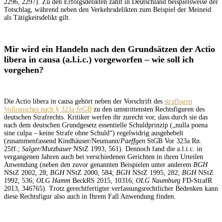
2296, 2297). Zu den Erfolgsdelikten zählt in Deutschland beispielsweise der
Totschlag, während neben den Verkehrsdelikten zum Beispiel der Meineid
als Tätigkeitsdelikt gilt.
Mir wird ein Handeln nach den Grundsätzen der Actio
libera in causa (a.l.i.c.) vorgeworfen
– wie soll ich
vorgehen?
Die Actio libera in causa gehört neben der Vorschrift des
strafbaren
Vollrausches nach § 323a StGB
zu den umstrittensten Rechtsfiguren des
deutschen Strafrechts. Kritiker werfen ihr zurecht vor, dass durch sie das
nach dem deutschen Grundgesetz essentielle Schuldprinzip („nulla poena
sine culpa – keine Strafe ohne Schuld“) regelwidrig ausgehebelt
(zusammenfassend Kindhäuser/Neumann/
Paeffgen
StGB Vor 323a Rn.
25ff.;
Salger/Mutzbauer
NStZ 1993, 561). Dennoch fand die a.l.i.c. in
vergangenen Jahren auch bei verschiedenen Gerichten in ihren Urteilen
Anwendung (neben den zuvor genannten Beispielen unter anderem
BGH
NStZ 2002, 28;
BGH
NStZ 2000, 584;
BGH
NStZ 1995, 282;
BGH
NStZ
1992, 536;
OLG Hamm
BeckRS 2015, 10316;
OLG Naumburg
FD-StrafR
2013, 346765). Trotz gerechtfertigter verfassungsrechtlicher Bedenken kann
diese Rechtsfigur also auch in Ihrem Fall Anwendung finden.