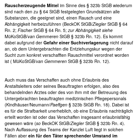
Rauscherzeugende Mittel
im Sinne des § 323b StGB wiederum
sind nach den zu § 64 StGB festgelegten Grundsätzen alle
Substanzen, die geeignet sind, einen Rausch und eine
Abhängigkeit herbeizuführen (BeckOK StGB/
Ziegler
StGB § 64
Rn. 2;
Fischer
StGB § 64 Rn. 5;
zur Abhängigkeit siehe
MüKoStGB/
van Gemmeren
StGB § 323b Rn. 12
). Es kommt
dabei aufgrund der
Gefahr einer Suchtverlagerung
nicht darauf
an, ob dem Untergebrachten die Entziehungskur wegen der
Sucht zum konkret verschafften Rauschmittel verordnet worden
ist ( MüKoStGB/
van Gemmeren
StGB § 323b Rn. 12).
Auch muss das Verschaffen auch ohne Erlaubnis des
Anstaltsleiters oder seines Beauftragten erfolgen, also des
behandelnden Arztes oder des von ihm mit der Betreuung des
Untergebrachten beauftragten medizinischen Pflegepersonals
(
Kindhäuser/Neumann/
Paeffgen
§ 323b StGB Rn. 18). Dabei ist
es für die Strafbarkeit unerheblich, ob eine Erlaubnis nachträglich
erteilt worden ist oder das Verschaffen insgesamt erlaubnisfähig
gewesen wäre (
so
BeckOK StGB/
Ziegler
StGB § 323b Rn. 4).
Nach Auffassung des Teams der Kanzlei Luft liegt in solchen
Fällen aber
ein für den Täter sprechender Umstand im