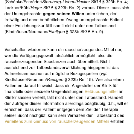
(Schönke/Schröder/
Sternberg-Lieben
/
Hecker
StGB § 323b Rn. 4;
Lackner/Kühl/
Heger
StGB § 323b Rn. 2) voraus. Dieser muss sich
der Untergebrachte
gegen seinen Willen
unterziehen, der
freiwillig und ohne behördlichen Zwang untergebrachte Patient
einer Entziehungskur fällt somit nicht unter den Tatbestand
(
Kindhäuser/Neumann/
Paeffgen
§ 323b StGB Rn. 9)
.
Verschaffen wiederum kann ein rauscherzeugendes Mittel nur,
wer die Verfügungsgewalt tatsächlich ermöglicht, also die
rauscherzeugenden Substanzen auch übermittelt. Nicht
ausreichend zur Tatbestandsverwirklichung hingegen ist das
Aufmerksammachen auf mögliche Bezugsquellen (
vgl.
Kindhäuser/Neumann/
Paeffgen
§ 323b Rn. 15). Wer also einen
Patienten darauf hinweist, dass ein Angesteller der Klinik für
finanzielle oder sexuelle Gegenleistungen
Betäubungsmittel
an
Klinikinsassen verteilt, fällt nicht unter den Tatbestand. Handelt
der Zuträger dieser Information allerdings bösgläubig, d.h., will er
erreichen, dass der Patient entgegen dem Ziel der Therapie
seiner Sucht nachgibt, kann sein Verhalten den Tatbestand des
Verleitens zum Genuss von rauscherzeugenden Mitteln
erfüllen.