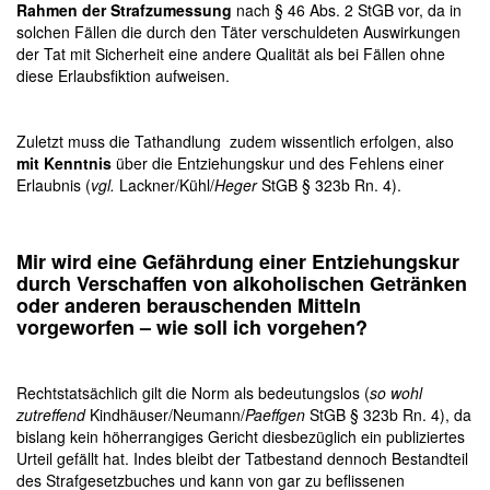
Rahmen der Strafzumessung
nach § 46 Abs. 2 StGB vor, da in
solchen Fällen die durch den Täter verschuldeten Auswirkungen
der Tat mit Sicherheit eine andere Qualität als bei Fällen ohne
diese Erlaubsfiktion aufweisen.
Zuletzt muss die Tathandlung zudem wissentlich erfolgen, also
mit Kenntnis
über die Entziehungskur und des Fehlens einer
Erlaubnis (
vgl.
Lackner/Kühl/
Heger
StGB § 323b Rn. 4).
Mir wird eine Gefährdung einer Entziehungskur
durch Verschaffen von alkoholischen Getränken
oder anderen berauschenden Mitteln
vorgeworfen – wie soll ich vorgehen?
Rechtstatsächlich gilt die Norm als bedeutungslos (
so wohl
zutreffend
Kindhäuser/Neumann/
Paeffgen
StGB § 323b Rn. 4), da
bislang kein höherrangiges Gericht diesbezüglich ein publiziertes
Urteil gefällt hat. Indes bleibt der Tatbestand dennoch Bestandteil
des Strafgesetzbuches und kann von gar zu beflissenen